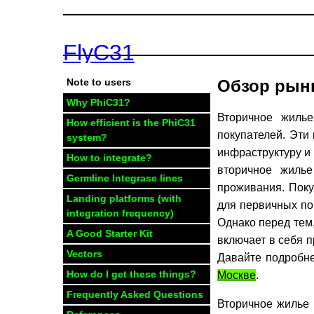
FlyC31
Обзор рынк
Note to users
Why PhiC31?
Вторичное жиль
How efficient is the PhiC31
покупателей. Эти
system?
инфраструктуру и
How to integrate?
вторичное жиль
Germline Integrase lines
проживания. Поку
Landing platforms (with
для первичных пок
integration frequency)
Однако перед тем,
A Good Starter Kit
включает в себя п
Vectors
Давайте подробн
How do I get these things?
Москве
.
Frequently Asked Questions
Вторичное жилье 