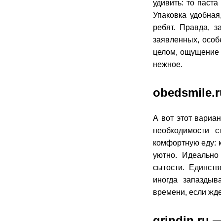
удивить: то паст
Упаковка удобная
ребят. Правда, 
заявленных, особ
целом, ощущение 
нежное.
obedsmile.
А вот этот вариа
необходимости с
комфортную еду: к
уютно. Идеально
сытости. Единст
иногда запаздыв
времени, если жде
grindin.ru