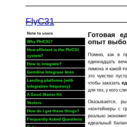
FlyC31
Готовая е
Note to users
опыт выбо
Why PhiC31?
How efficient is the PhiC31
Помню, как в п
system?
одиннадцать веч
How to integrate?
лимона и какой-т
Germline Integrase lines
это чувство пуст
Landing platforms (with
чтобы заказать
ед
integration frequency)
для тех, у кого с
A Good Starter Kit
Оказывается, р
Vectors
«контейнеры с гр
How do I get these things?
реально экономит
Frequently Asked Questions
идеальный балан