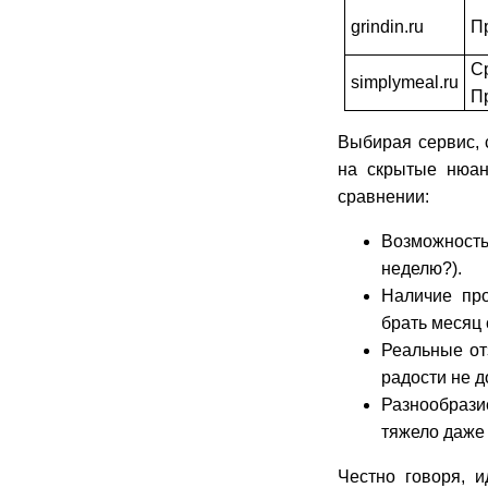
grindin.ru
П
С
simplymeal.ru
П
Выбирая сервис, 
на скрытые нюа
сравнении:
Возможност
неделю?).
Наличие про
брать месяц 
Реальные от
радости не д
Разнообразие
тяжело даже 
Честно говоря, и