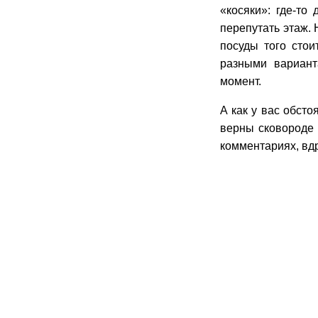
«косяки»: где-то
перепутать этаж. 
посуды того сто
разными вариант
момент.
А как у вас обсто
верны сковороде 
комментариях, вдр