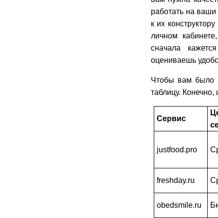
работать на ваши 
к их конструктор
личном кабинете
сначала кажетс
оцениваешь удобс
Чтобы вам было 
таблицу. Конечно,
Ц
Сервис
с
justfood.pro
С
freshday.ru
С
obedsmile.ru
Б