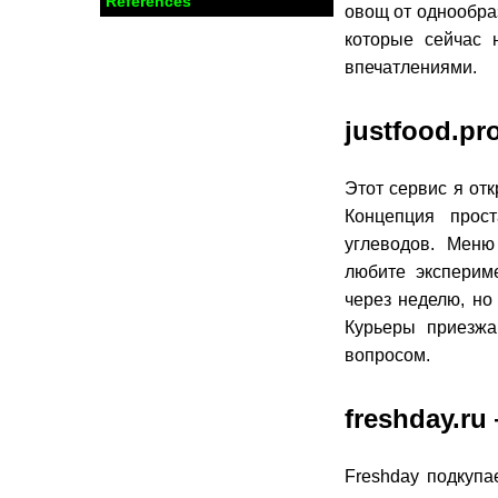
References
овощ от однообраз
которые сейчас 
впечатлениями.
justfood.p
Этот сервис я отк
Концепция прос
углеводов. Меню
любите эксперим
через неделю, но
Курьеры приезжа
вопросом.
freshday.r
Freshday подкупа